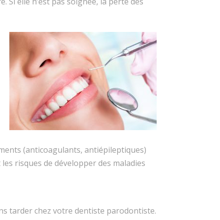
. Si elle n’est pas soignée, la perte des
ments (anticoagulants, antiépileptiques)
 les risques de développer des maladies
 tarder chez votre dentiste parodontiste.