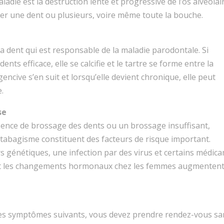
adie est la destruction lente et progressive de l’os alvéolaire
her une dent ou plusieurs, voire même toute la bouche.
la dent qui est responsable de la maladie parodontale. Si
nts efficace, elle se calcifie et le tartre se forme entre la
encive s’en suit et lorsqu’elle devient chronique, elle peut
.
se
ence de brossage des dents ou un brossage insuffisant,
 tabagisme constituent des facteurs de risque important.
 génétiques, une infection par des virus et certains médica
âge et les changements hormonaux chez les femmes augmentent
es symptômes suivants, vous devez prendre rendez-vous sans