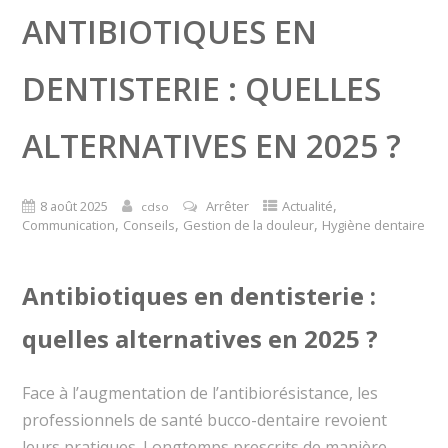
ANTIBIOTIQUES EN
DENTISTERIE : QUELLES
ALTERNATIVES EN 2025 ?
,
8 août 2025
Arrêter
Actualité
cdso
,
,
,
Communication
Conseils
Gestion de la douleur
Hygiène dentaire
Antibiotiques en dentisterie :
quelles alternatives en 2025 ?
Face à l’augmentation de l’antibiorésistance, les
professionnels de santé bucco-dentaire revoient
leurs pratiques. Longtemps prescrits de manière