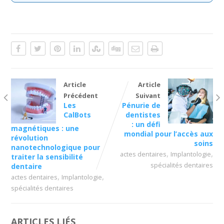
Article
Article
Précédent
Suivant
Les
Pénurie de
CalBots
dentistes
: un défi
magnétiques : une
mondial pour l’accès aux
révolution
soins
nanotechnologique pour
,
,
actes dentaires
Implantologie
traiter la sensibilité
spécialités dentaires
dentaire
,
,
actes dentaires
Implantologie
spécialités dentaires
ARTICLES LIÉS