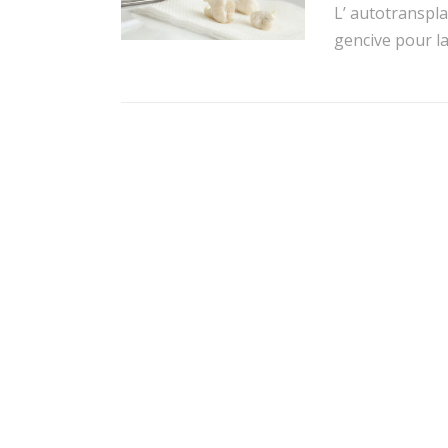
L’ autotranspla
gencive pour la 