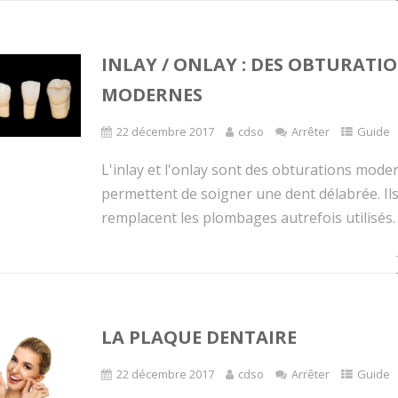
INLAY / ONLAY : DES OBTURATI
MODERNES
22 décembre 2017
cdso
Arrêter
Guide
L'inlay et l'onlay sont des obturations moder
permettent de soigner une dent délabrée. Il
remplacent les plombages autrefois utilisés.
LA PLAQUE DENTAIRE
22 décembre 2017
cdso
Arrêter
Guide