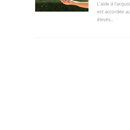
L’aide à l’acqu
est accordée a
élevés...