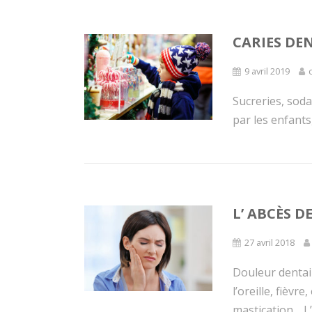
CARIES DE
9 avril 2019
Sucreries, sod
par les enfants,
L’ ABCÈS D
27 avril 2018
Douleur dentair
l’oreille, fièvr
mastication… L’ 