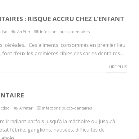
NTAIRES : RISQUE ACCRU CHEZ L’ENFANT
cdso
Arrêter
Infections bucco-dentaires
as, céréales… Ces aliments, consommés en premier lieu
 font d’eux les premières cibles des caries dentaires....
+ LIRE PLUS
ENTAIRE
cdso
Arrêter
Infections bucco-dentaires
e irradiant parfois jusqu’à la mâchoire ou jusqu’à
e, état fébrile, ganglions, nausées, difficultés de
abcès...